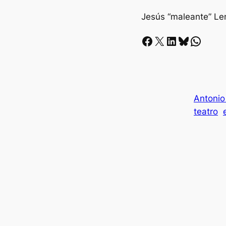
Jesús “maleante” Le
Facebook
X
LinkedIn
Bluesky
Whatsapp
Antonio
teatro