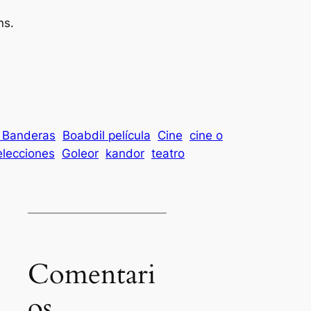
ns.
 Banderas
Boabdil película
Cine
cine o
elecciones
Goleor
kandor
teatro
Comentari
os