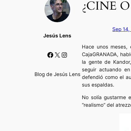
¿CINE 
Sep 14,
Jesús Lens
Hace unos meses, c
Facebook
X
Instagram
CajaGRANADA, habló 
la gente de Kandor,
seguir actuando en 
Blog de Jesús Lens
defendió como el au
sus espaldas.
No solía gustarme e
“realismo” del atrez